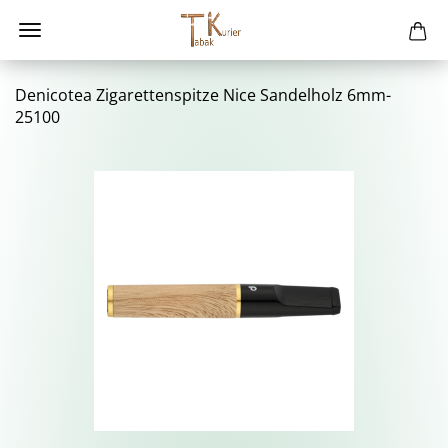
De­ni­cotea Zi­ga­ret­ten­spit­ze Nice San­del­holz 6mm-​
25100