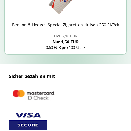
Ben­son & Hedges Spe­cial Zi­ga­ret­ten Hül­sen 250 St/Pck
UVP 2,10 EUR
Nur 1,50 EUR
0,60 EUR pro 100 Stück
Sicher bezahlen mit