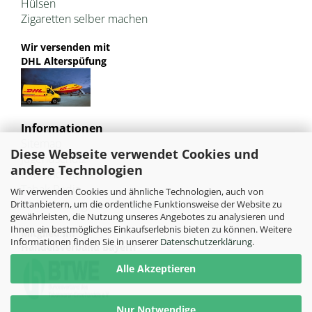
Hülsen
Zigaretten selber machen
Wir versenden mit
DHL Alterspüfung
Informationen
Sitemap
Diese Webseite verwendet Cookies und
Jugendschutz
andere Technologien
Bild und Markenrechte
Tabak Pedia
Wir verwenden Cookies und ähnliche Technologien, auch von
Weiterleitung von HU-Tobacco
Drittanbietern, um die ordentliche Funktionsweise der Website zu
gewährleisten, die Nutzung unseres Angebotes zu analysieren und
Ihnen ein bestmögliches Einkaufserlebnis bieten zu können. Weitere
Mitglied im
Informationen finden Sie in unserer
Datenschutzerklärung
.
Handelsverband Bayern
Alle Akzeptieren
Nur Notwendige