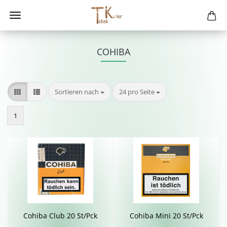
COHIBA
Sortieren nach
pro Seite
Sortieren nach
24 pro Seite
1
Co­hi­ba Club 20 St/Pck
Co­hi­ba Mini 20 St/Pck