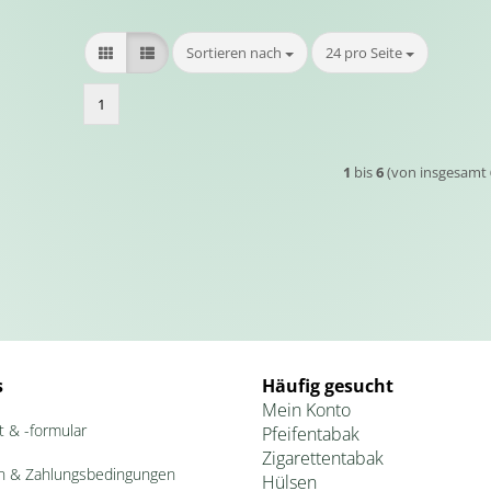
Sortieren nach
pro Seite
Sortieren nach
24 pro Seite
1
1
bis
6
(von insgesamt
s
Häufig gesucht
Mein Konto
t & -formular
Pfeifentabak
Zigarettentabak
n & Zahlungsbedingungen
Hülsen