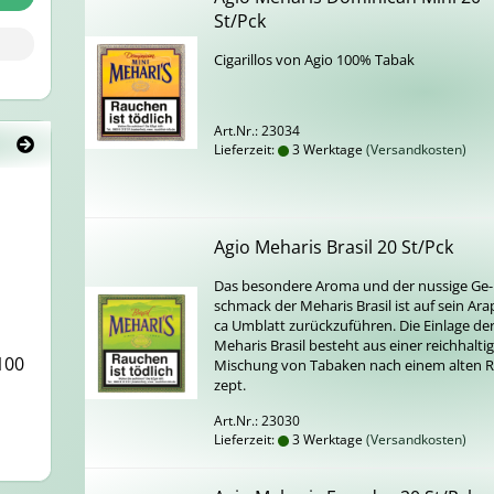
St/Pck
Ci­ga­ril­los von Agio 100% Tabak
Art.Nr.: 23034
Lieferzeit:
3 Werktage
(Versandkosten)
Agio Meha­ris Bra­sil 20 St/Pck
Das be­son­de­re Aroma und der nussi­ge Ge­
schmack der Meha­ris Bra­sil ist auf sein Ara­p
ca Um­blatt zu­rück­zu­füh­ren. Die Ein­la­ge de
Meha­ris Bra­sil be­steht aus einer reich­hal­ti­
100
Mi­schung von Ta­ba­ken nach einem alten R
zept.
Art.Nr.: 23030
Lieferzeit:
3 Werktage
(Versandkosten)