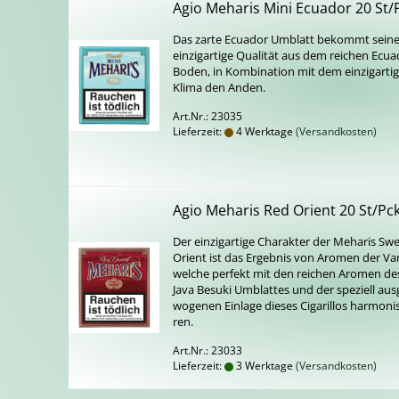
Agio Meha­ris Mini Ecua­dor 20 St/
Das zarte Ecua­dor Um­blatt be­kommt sein
ein­zig­ar­ti­ge Qua­li­tät aus dem rei­chen Ecua
Boden, in Kom­bi­na­ti­on mit dem ein­zig­ar­ti­
Klima den Anden.
Art.Nr.: 23035
Lieferzeit:
4 Werktage
(Versandkosten)
Agio Meha­ris Red Ori­ent 20 St/Pc
Der ein­zig­ar­ti­ge Cha­rak­ter der Meha­ris Sw
Ori­ent ist das Er­geb­nis von Aro­men der Va­ni
wel­che per­fekt mit den rei­chen Aro­men de
Java Be­suki Um­blat­tes und der spe­zi­ell aus­
wo­ge­nen Ein­la­ge die­ses Ci­ga­ril­los har­mo­ni­
ren.
Art.Nr.: 23033
Lieferzeit:
3 Werktage
(Versandkosten)