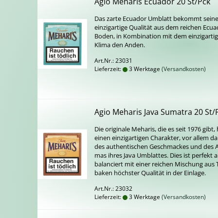
Agio Meha­ris Ecua­dor 20 St/Pck
Das zarte Ecua­dor Um­blatt be­kommt sein
ein­zig­ar­ti­ge Qua­li­tät aus dem rei­chen Ecua
Boden, in Kom­bi­na­ti­on mit dem ein­zig­ar­ti­
Klima den Anden.
Art.Nr.: 23031
Lieferzeit:
3 Werktage
(Versandkosten)
Agio Meha­ris Java Su­ma­tra 20 St/
Die ori­gi­na­le Meha­ris, die es seit 1976 gibt,
einen ein­zig­ar­ti­gen Cha­rak­ter, vor allem d
des au­then­ti­schen Ge­schma­ckes und des 
mas ihres Java Um­blat­tes. Dies ist per­fekt 
ba­lan­ciert mit einer rei­chen Mi­schung aus 
ba­ken höchs­ter Qua­li­tät in der Ein­la­ge.
Art.Nr.: 23032
Lieferzeit:
3 Werktage
(Versandkosten)