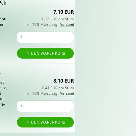
Pck
7,10 EUR
e
­dor
0,36 EUR pro Stück
gen
inkl. 19% MwSt. zzgl.
Versand
IN DEN WARENKORB
k
8,10 EUR
eet
l­le,
0,41 EUR pro Stück
s
inkl. 19% MwSt. zzgl.
Versand
ge­
sie­
IN DEN WARENKORB