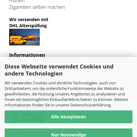
Hülsen
Zigaretten selber machen
Wir versenden mit
DHL Alterspüfung
Informationen
Sitemap
Diese Webseite verwendet Cookies und
Jugendschutz
andere Technologien
Bild und Markenrechte
Tabak Pedia
Wir verwenden Cookies und ähnliche Technologien, auch von
Weiterleitung von HU-Tobacco
Drittanbietern, um die ordentliche Funktionsweise der Website zu
gewährleisten, die Nutzung unseres Angebotes zu analysieren und
Ihnen ein bestmögliches Einkaufserlebnis bieten zu können. Weitere
Mitglied im
Informationen finden Sie in unserer
Datenschutzerklärung
.
Handelsverband Bayern
Alle Akzeptieren
Nur Notwendige