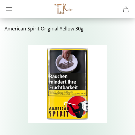
Ame­ri­can Spi­rit Ori­gi­nal Yellow 30g