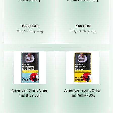
19,50 EUR
7,00 EUR
243,75 EUR pro kg
233,33 EUR pro kg
Ame­ri­can Spi­rit Ori­gi­
Ame­ri­can Spi­rit Ori­gi­
nal Blue 30g
nal Yellow 30g