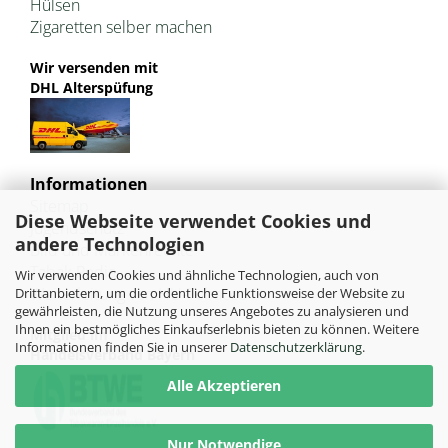
Hülsen
Zigaretten selber machen
Wir versenden mit
DHL Alterspüfung
Informationen
Sitemap
Diese Webseite verwendet Cookies und
Jugendschutz
andere Technologien
Bild und Markenrechte
Tabak Pedia
Wir verwenden Cookies und ähnliche Technologien, auch von
Weiterleitung von HU-Tobacco
Drittanbietern, um die ordentliche Funktionsweise der Website zu
gewährleisten, die Nutzung unseres Angebotes zu analysieren und
Ihnen ein bestmögliches Einkaufserlebnis bieten zu können. Weitere
Mitglied im
Informationen finden Sie in unserer
Datenschutzerklärung
.
Handelsverband Bayern
Alle Akzeptieren
Nur Notwendige