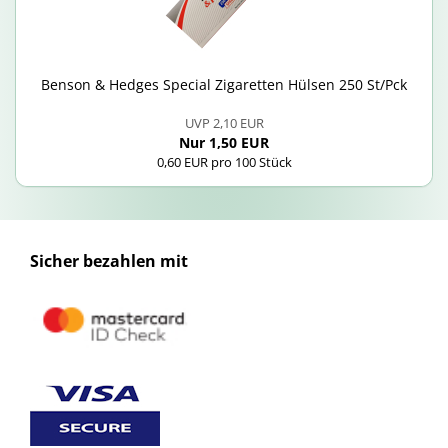
Ben­son & Hedges Spe­cial Zi­ga­ret­ten Hül­sen 250 St/Pck
UVP 2,10 EUR
Nur 1,50 EUR
0,60 EUR pro 100 Stück
Sicher bezahlen mit