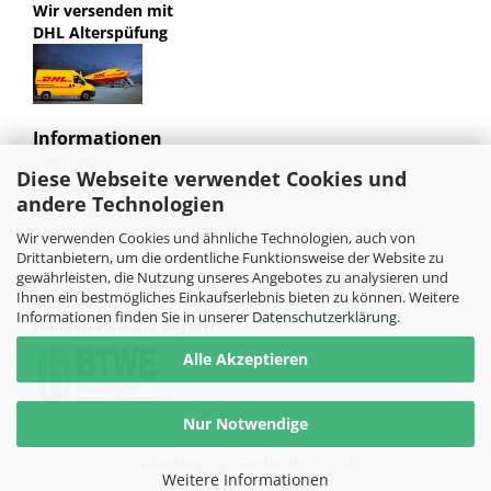
Wir versenden mit
DHL Alterspüfung
Informationen
Sitemap
Diese Webseite verwendet Cookies und
Jugendschutz
andere Technologien
Bild und Markenrechte
Tabak Pedia
Wir verwenden Cookies und ähnliche Technologien, auch von
Weiterleitung von HU-Tobacco
Drittanbietern, um die ordentliche Funktionsweise der Website zu
gewährleisten, die Nutzung unseres Angebotes zu analysieren und
Ihnen ein bestmögliches Einkaufserlebnis bieten zu können. Weitere
Mitglied im
Informationen finden Sie in unserer
Datenschutzerklärung
.
Handelsverband Bayern
Alle Akzeptieren
Nur Notwendige
Onlineshop
by Gambio.de © 2025
Weitere Informationen