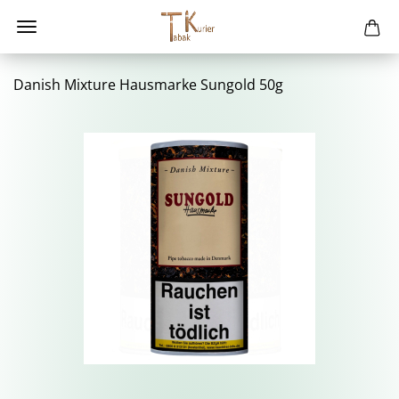
Da­nish Mix­tu­re Haus­mar­ke Sun­gold 50g