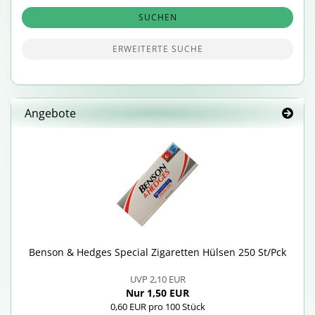
SUCHEN
ERWEITERTE SUCHE
Angebote
Ben­son & Hedges Spe­cial Zi­ga­ret­ten Hül­sen 250 St/Pck
UVP 2,10 EUR
Nur 1,50 EUR
0,60 EUR pro 100 Stück