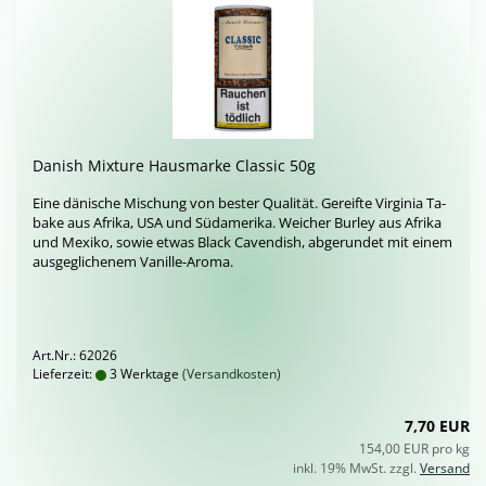
Da­nish Mix­tu­re Haus­mar­ke Clas­sic 50g
Eine dä­ni­sche Mi­schung von bes­ter Qua­li­tät. Ge­reif­te Vir­gi­nia Ta­
ba­ke aus Afri­ka, USA und Süd­ame­ri­ka. Wei­cher Bur­ley aus Afri­ka
und Me­xi­ko, sowie etwas Black Ca­ven­dish, ab­ge­run­det mit einem
aus­ge­gli­che­nem Vanille-​Aroma.
Art.Nr.: 62026
Lieferzeit:
3 Werktage
(Versandkosten)
7,70 EUR
154,00 EUR pro kg
inkl. 19% MwSt. zzgl.
Versand