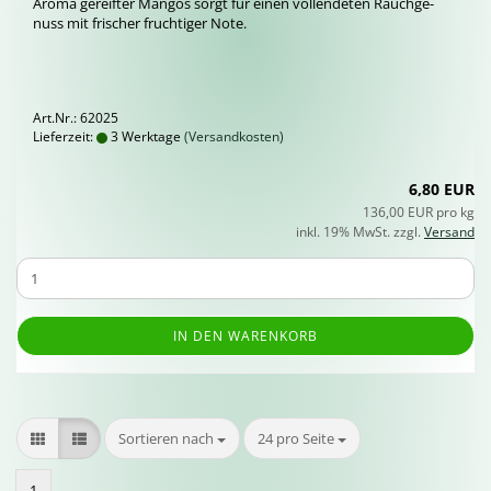
Aroma ge­reif­ter Man­gos sorgt für einen voll­ende­ten Rauch­ge­
nuss mit fri­scher fruch­ti­ger Note.
Art.Nr.: 62025
Lieferzeit:
3 Werktage
(Versandkosten)
6,80 EUR
136,00 EUR pro kg
inkl. 19% MwSt. zzgl.
Versand
IN DEN WARENKORB
Sortieren nach
pro Seite
Sortieren nach
24 pro Seite
1