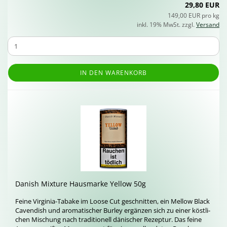
29,80 EUR
149,00 EUR pro kg
inkl. 19% MwSt. zzgl.
Versand
IN DEN WARENKORB
Da­nish Mix­tu­re Haus­mar­ke Yellow 50g
Feine Virginia-​Tabake im Loose Cut ge­schnit­ten, ein Mel­low Black
Ca­ven­dish und aro­ma­ti­scher Bur­ley er­gän­zen sich zu einer köst­li­
chen Mi­schung nach tra­di­tio­nell dä­ni­scher Re­zep­tur. Das feine