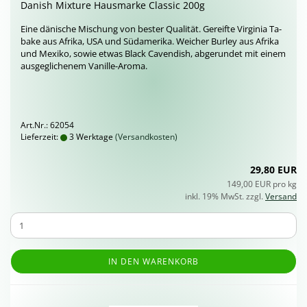
Da­nish Mix­tu­re Haus­mar­ke Clas­sic 200g
Eine dä­ni­sche Mi­schung von bes­ter Qua­li­tät. Ge­reif­te Vir­gi­nia Ta­
ba­ke aus Afri­ka, USA und Süd­ame­ri­ka. Wei­cher Bur­ley aus Afri­ka
und Me­xi­ko, sowie etwas Black Ca­ven­dish, ab­ge­run­det mit einem
aus­ge­gli­che­nem Vanille-​Aroma.
Art.Nr.: 62054
Lieferzeit:
3 Werktage
(Versandkosten)
29,80 EUR
149,00 EUR pro kg
inkl. 19% MwSt. zzgl.
Versand
IN DEN WARENKORB