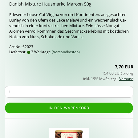
Da­nish Mix­tu­re Haus­mar­ke Ma­roon 50g
Er­le­se­ner Loose Cut Vir­gi­na von drei Kon­ti­nen­ten, aus­ge­such­ter
Bur­ley von den Ufern des Lake Ma­la­wi und ein wei­cher Black Ca­
ven­dish in einer kon­trast­rei­chen Mix­tu­re. Fein-​süsse Nougat-​
Aromen ver­voll­komm­nen das Ge­schmacks­er­leb­nis mit köst­li­chen
Noten von Nuss, Scho­ko­la­de und Va­nil­le.
Art.Nr.: 62023
Lieferzeit:
3 Werktage
(Versandkosten)
7,70 EUR
154,00 EUR pro kg
inkl. 19% MwSt. zzgl.
Versand
IN DEN WARENKORB