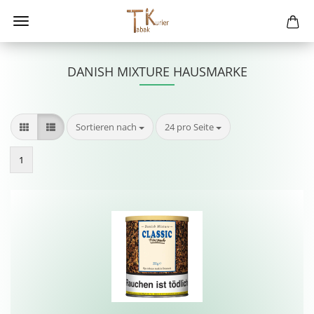
DANISH MIXTURE HAUSMARKE
Sortieren nach
pro Seite
Sortieren nach
24 pro Seite
1