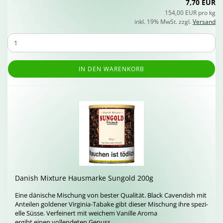
7,70 EUR
154,00 EUR pro kg
inkl. 19% MwSt. zzgl.
Versand
IN DEN WARENKORB
Da­nish Mix­tu­re Haus­mar­ke Sun­gold 200g
Eine dä­ni­sche Mi­schung von bes­ter Qua­li­tät. Black Ca­ven­dish mit
An­tei­len gol­de­ner Virginia-​Tabake gibt die­ser Mi­schung ihre spe­zi­
el­le Süsse. Ver­fei­nert mit wei­chem Va­nil­le Aroma
er­gibt einen voll­ende­ten Ge­nuss.