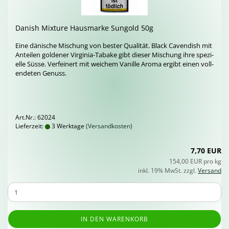
Da­nish Mix­tu­re Haus­mar­ke Sun­gold 50g
Eine dä­ni­sche Mi­schung von bes­ter Qua­li­tät. Black Ca­ven­dish mit
An­tei­len gol­de­ner Virginia-​Tabake gibt die­ser Mi­schung ihre spe­zi­
el­le Süsse. Ver­fei­nert mit wei­chem Va­nil­le Aroma er­gibt einen voll­
ende­ten Ge­nuss.
Art.Nr.: 62024
Lieferzeit:
3 Werktage
(Versandkosten)
7,70 EUR
154,00 EUR pro kg
inkl. 19% MwSt. zzgl.
Versand
IN DEN WARENKORB