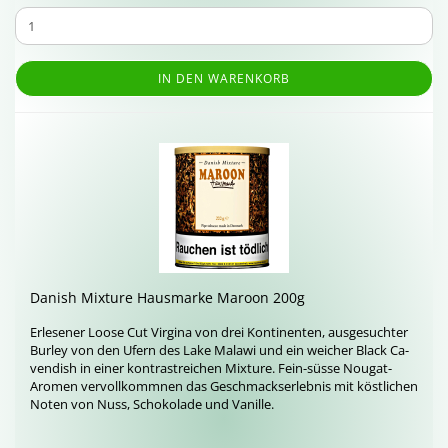
IN DEN WARENKORB
Da­nish Mix­tu­re Haus­mar­ke Ma­roon 200g
Er­le­se­ner Loose Cut Vir­gi­na von drei Kon­ti­nen­ten, aus­ge­such­ter
Bur­ley von den Ufern des Lake Ma­la­wi und ein wei­cher Black Ca­
ven­dish in einer kon­trast­rei­chen Mix­tu­re. Fein-​süsse Nougat-​
Aromen ver­voll­komm­nen das Ge­schmacks­er­leb­nis mit köst­li­chen
Noten von Nuss, Scho­ko­la­de und Va­nil­le.