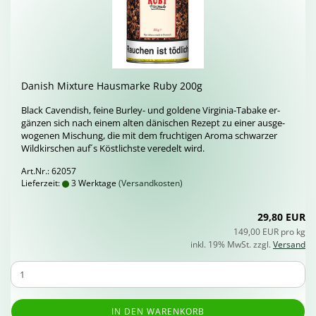
Da­nish Mix­tu­re Haus­mar­ke Ruby 200g
Black Ca­ven­dish, feine Burley-​ und gol­de­ne Virginia-​Tabake er­
gän­zen sich nach einem alten dä­ni­schen Re­zept zu einer aus­ge­
wo­ge­nen Mi­schung, die mit dem fruch­ti­gen Aroma schwar­zer
Wild­kir­schen auf´s Köst­lichs­te ver­edelt wird.
Art.Nr.: 62057
Lieferzeit:
3 Werktage
(Versandkosten)
29,80 EUR
149,00 EUR pro kg
inkl. 19% MwSt. zzgl.
Versand
IN DEN WARENKORB