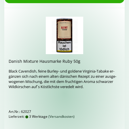
Da­nish Mix­tu­re Haus­mar­ke Ruby 50g
Black Ca­ven­dish, feine Burley-​ und gol­de­ne Virginia-​Tabake er­
gän­zen sich nach einem alten dä­ni­schen Re­zept zu einer aus­ge­
wo­ge­nen Mi­schung, die mit dem fruch­ti­gen Aroma schwar­zer
Wild­kir­schen auf´s Köst­lichs­te ver­edelt wird.
Art.Nr.: 62027
Lieferzeit:
3 Werktage
(Versandkosten)