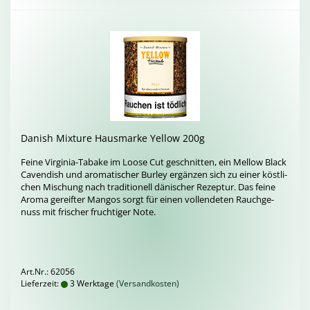
Da­nish Mix­tu­re Haus­mar­ke Yellow 200g
Feine Virginia-​Tabake im Loose Cut ge­schnit­ten, ein Mel­low Black
Ca­ven­dish und aro­ma­ti­scher Bur­ley er­gän­zen sich zu einer köst­li­
chen Mi­schung nach tra­di­tio­nell dä­ni­scher Re­zep­tur. Das feine
Aroma ge­reif­ter Man­gos sorgt für einen voll­ende­ten Rauch­ge­
nuss mit fri­scher fruch­ti­ger Note.
Art.Nr.: 62056
Lieferzeit:
3 Werktage
(Versandkosten)