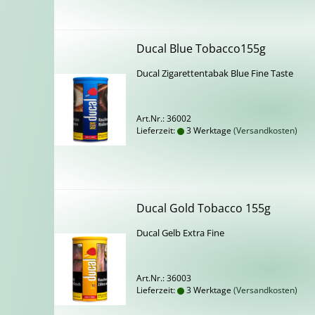
Ducal Blue Tobacco155g
Ducal Zi­ga­ret­ten­ta­bak Blue Fine Taste
Art.Nr.: 36002
Lieferzeit:
3 Werktage
(Versandkosten)
Ducal Gold To­bac­co 155g
Ducal Gelb Extra Fine
Art.Nr.: 36003
Lieferzeit:
3 Werktage
(Versandkosten)