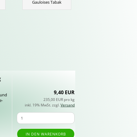
Gauloises Tabak
g
9,40 EUR
n und
235,00 EUR pro kg
-​
inkl. 19% MwSt. zzgl.
Versand
IN DEN WARENKORB