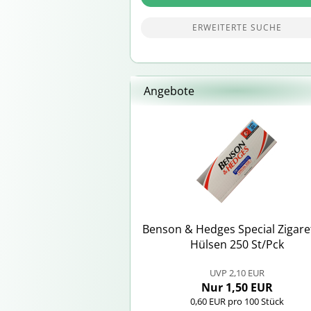
ERWEITERTE SUCHE
Angebote
Ben­son & Hedges Spe­cial Zi­ga­re
Hül­sen 250 St/Pck
UVP 2,10 EUR
Nur 1,50 EUR
0,60 EUR pro 100 Stück