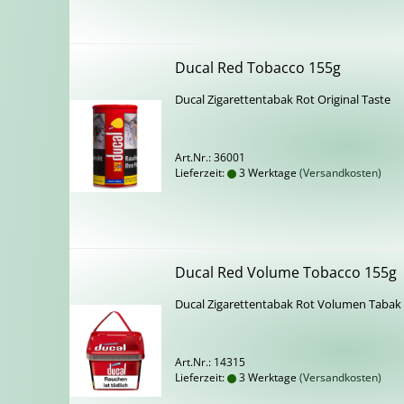
Ducal Red To­bac­co 155g
Ducal Zi­ga­ret­ten­ta­bak Rot Ori­gi­nal Taste
Art.Nr.: 36001
Lieferzeit:
3 Werktage
(Versandkosten)
Ducal Red Vo­lu­me To­bac­co 155g
Ducal Zi­ga­ret­ten­ta­bak Rot Vo­lu­men Tabak
Art.Nr.: 14315
Lieferzeit:
3 Werktage
(Versandkosten)