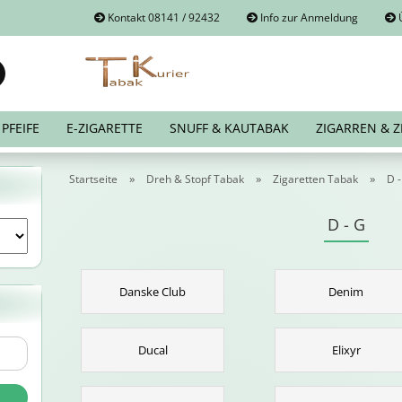
Kontakt 08141 / 92432
Info zur Anmeldung
Ü
Suche...
E-Mail
PFEIFE
E-ZIGARETTE
SNUFF & KAUTABAK
ZIGARREN & Z
Passwort
»
»
»
Startseite
Dreh & Stopf Tabak
Zigaretten Tabak
D 
D - G
Konto erstellen
Danske Club
Denim
Passwort vergessen?
Ducal
Elixyr