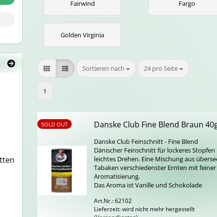
Fairwind
Fargo
Golden Virginia
Sortieren nach
pro Seite
Sortieren nach
24 pro Seite
1
Dans­ke Club Fine Blend Braun 40
SOLD OUT
Dans­ke Club Fein­schnitt - Fine Blend
Dä­ni­scher Fein­schnitt für lo­cke­res Stop­fe
t­ten
leich­tes Dre­hen. Eine Mi­schung aus übersee
Ta­ba­ken ver­schie­dens­ter Ern­ten mit fei­ner
Aro­ma­ti­sie­rung.
Das Aroma ist Va­nil­le und Scho­ko­la­de
Art.Nr.: 62102
Lieferzeit: wird nicht mehr hergestellt