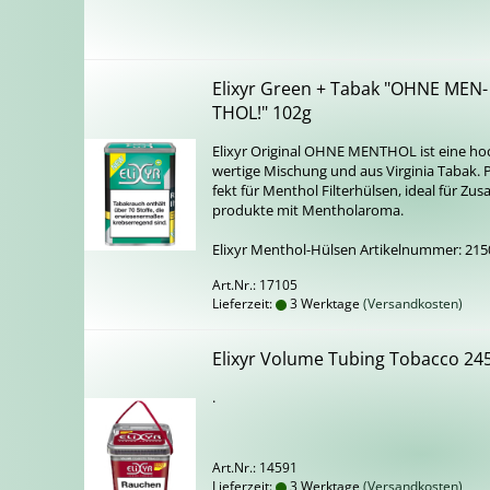
Eli­xyr Green + Tabak "OHNE MEN­
THOL!" 102g
Eli­xyr Ori­gi­nal OHNE MEN­THOL ist eine ho
wer­ti­ge Mi­schung und aus Vir­gi­nia Tabak. 
fekt für Men­thol Fil­ter­hül­sen, ideal für Zu­s
pro­duk­te mit Men­thol­aro­ma.
Eli­xyr Menthol-​Hülsen Ar­ti­kel­num­mer: 21
Art.Nr.: 17105
Lieferzeit:
3 Werktage
(Versandkosten)
Eli­xyr Vo­lu­me Tu­bing To­bac­co 24
.
Art.Nr.: 14591
Lieferzeit:
3 Werktage
(Versandkosten)