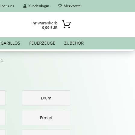
ber uns
Kundenlogin
Merkzettel
Ihr Warenkorb
0,00 EUR
IGARILLOS
FEUERZEUGE
ZUBEHÖR
- G
Drum
Ermuri