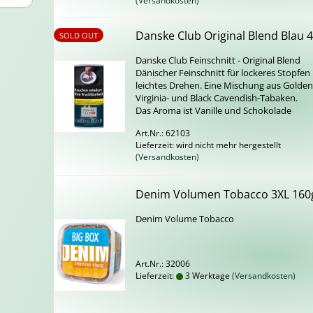
(Versandkosten)
Dans­ke Club Ori­gi­nal Blend Blau 
SOLD OUT
Dans­ke Club Fein­schnitt - Ori­gi­nal Blend
Dä­ni­scher Fein­schnitt für lo­cke­res Stop­fe
leich­tes Dre­hen. Eine Mi­schung aus Gol­de
Virginia-​ und Black Cavendish-​Tabaken.
Das Aroma ist Va­nil­le und Scho­ko­la­de
Art.Nr.: 62103
Lieferzeit: wird nicht mehr hergestellt
(Versandkosten)
Denim Vo­lu­men To­bac­co 3XL 160
Denim Vo­lu­me To­bac­co
Art.Nr.: 32006
Lieferzeit:
3 Werktage
(Versandkosten)