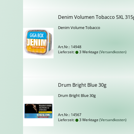
Denim Vo­lu­men To­bac­co 5XL 315
Denim Vo­lu­me To­bac­co
Art.Nr.: 14948
Lieferzeit:
3 Werktage
(Versandkosten)
Drum Bright Blue 30g
Drum Bright Blue 30g
Art.Nr.: 14567
Lieferzeit:
3 Werktage
(Versandkosten)