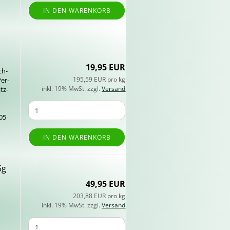
IN DEN WARENKORB
19,95 EUR
ch­
195,59 EUR pro kg
Per­
inkl. 19% MwSt. zzgl.
Versand
atz­
505
IN DEN WARENKORB
5g
49,95 EUR
203,88 EUR pro kg
inkl. 19% MwSt. zzgl.
Versand