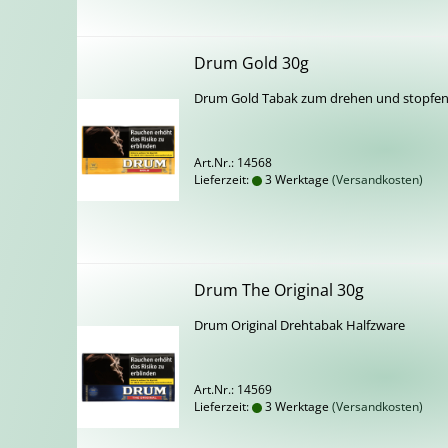
Drum Gold 30g
Drum Gold Tabak zum dre­hen und stop­fe
Art.Nr.: 14568
Lieferzeit:
3 Werktage
(Versandkosten)
Drum The Ori­gi­nal 30g
Drum Ori­gi­nal Dreh­ta­bak Halfzwa­re
Art.Nr.: 14569
Lieferzeit:
3 Werktage
(Versandkosten)