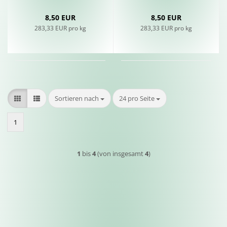
8,50 EUR
8,50 EUR
283,33 EUR pro kg
283,33 EUR pro kg
Sortieren nach
pro Seite
Sortieren nach
24 pro Seite
1
1
bis
4
(von insgesamt
4
)