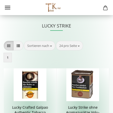
LUCKY STRIKE
Sortieren nach
pro Seite
Sortieren nach
24 pro Seite
1
Lucky Craf­ted Gal­pao
Lucky Strike ohne
Au­then­tic To­bac­co
Aro­ma­zu­sät­ze Vo­lu­