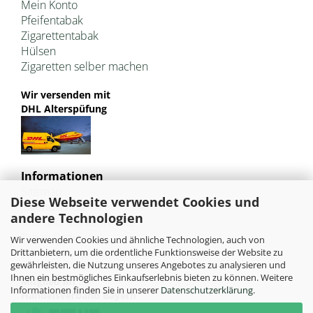
Mein Konto
Pfeifentabak
Zigarettentabak
Hülsen
Zigaretten selber machen
Wir versenden mit
DHL Alterspüfung
Informationen
Sitemap
Diese Webseite verwendet Cookies und
Jugendschutz
andere Technologien
Bild und Markenrechte
Tabak Pedia
Wir verwenden Cookies und ähnliche Technologien, auch von
Weiterleitung von HU-Tobacco
Drittanbietern, um die ordentliche Funktionsweise der Website zu
gewährleisten, die Nutzung unseres Angebotes zu analysieren und
Ihnen ein bestmögliches Einkaufserlebnis bieten zu können. Weitere
Mitglied im
Informationen finden Sie in unserer
Datenschutzerklärung
.
Handelsverband Bayern