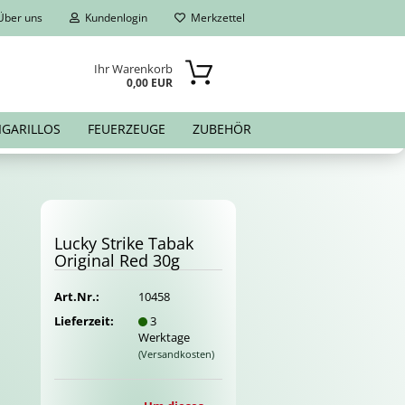
ber uns
Kundenlogin
Merkzettel
Ihr Warenkorb
0,00 EUR
IGARILLOS
FEUERZEUGE
ZUBEHÖR
Lucky Strike Tabak
Ori­gi­nal Red 30g
Art.Nr.:
10458
Lieferzeit:
3
Werktage
(Versandkosten)