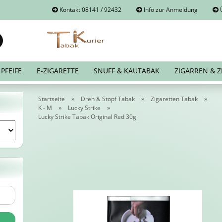
Kontakt 08141 / 92432
Info zur Anmeldung
Ü
Suche...
E-Mail
PFEIFE
E-ZIGARETTE
SNUFF & KAUTABAK
ZIGARREN & Z
Passwort
»
»
»
Startseite
Dreh & Stopf Tabak
Zigaretten Tabak
»
»
K - M
Lucky Strike
Lucky Strike Tabak Original Red 30g
Konto erstellen
Passwort vergessen?