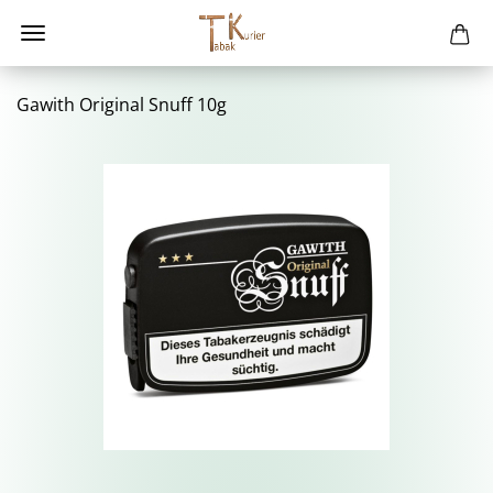
Ga­with Ori­gi­nal Snuff 10g