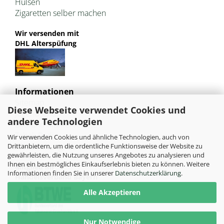
Hülsen
Zigaretten selber machen
Wir versenden mit
DHL Alterspüfung
Informationen
Sitemap
Diese Webseite verwendet Cookies und
Jugendschutz
andere Technologien
Bild und Markenrechte
Tabak Pedia
Wir verwenden Cookies und ähnliche Technologien, auch von
Weiterleitung von HU-Tobacco
Drittanbietern, um die ordentliche Funktionsweise der Website zu
gewährleisten, die Nutzung unseres Angebotes zu analysieren und
Ihnen ein bestmögliches Einkaufserlebnis bieten zu können. Weitere
Mitglied im
Informationen finden Sie in unserer
Datenschutzerklärung
.
Handelsverband Bayern
Alle Akzeptieren
Nur Notwendige