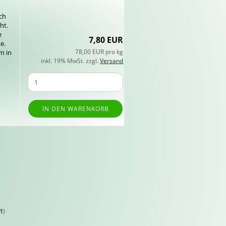
ach
ht.
e
7,80 EUR
ke.
78,00 EUR pro kg
hm in
inkl. 19% MwSt. zzgl.
Versand
IN DEN WARENKORB
1
)