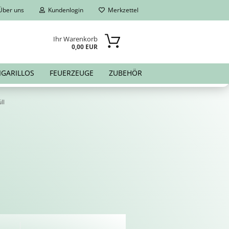
ber uns
Kundenlogin
Merkzettel
Ihr Warenkorb
0,00 EUR
IGARILLOS
FEUERZEUGE
ZUBEHÖR
ll