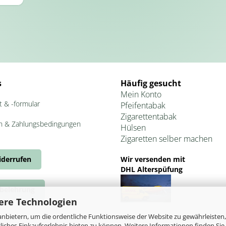
s
Häufig gesucht
Mein Konto
t & -formular
Pfeifentabak
Zigarettentabak
n & Zahlungsbedingungen
Hülsen
Zigaretten selber machen
iderrufen
Wir versenden mit
DHL Alterspüfung
belehrung
ere Technologien
nbietern, um die ordentliche Funktionsweise der Website zu gewährleisten,
ches Einkaufserlebnis bieten zu können. Weitere Informationen finden Sie 