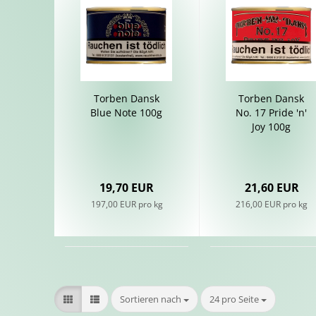
Tor­ben Dansk
Tor­ben Dansk
Blue Note 100g
No. 17 Pride 'n'
Joy 100g
19,70 EUR
21,60 EUR
197,00 EUR pro kg
216,00 EUR pro kg
Sortieren nach
pro Seite
Sortieren nach
24 pro Seite