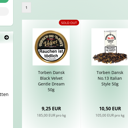
1
SOLD OUT
Tor­ben Dansk
Tor­ben Dansk
Black Vel­vet
No.13 Ita­li­an
Gentle Dream
Style 50g
50g
t­ten
9,25 EUR
10,50 EUR
185,00 EUR pro kg
105,00 EUR pro kg