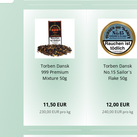
Tor­ben Dansk
Tor­ben Dansk
999 Pre­mi­um
No.15 Sailor`s
Mix­tu­re 50g
Flake 50g
11,50 EUR
12,00 EUR
230,00 EUR pro kg
240,00 EUR pro kg