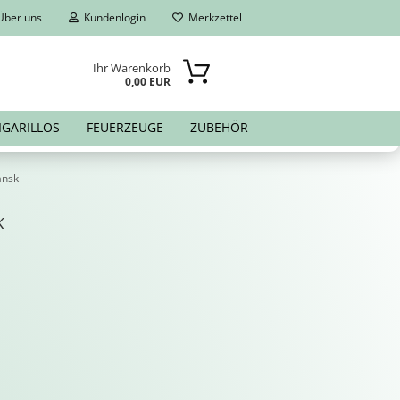
ber uns
Kundenlogin
Merkzettel
Ihr Warenkorb
0,00 EUR
IGARILLOS
FEUERZEUGE
ZUBEHÖR
ansk
K