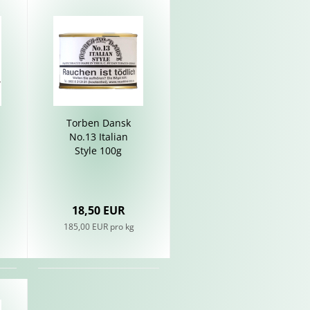
Tor­ben Dansk
No.13 Ita­li­an
Style 100g
18,50 EUR
185,00 EUR pro kg