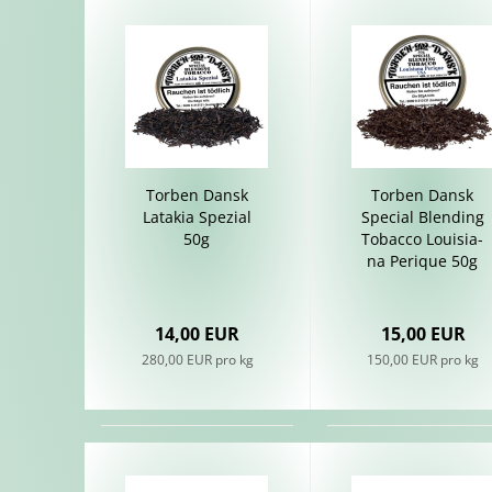
Tor­ben Dansk
Tor­ben Dansk
La­ta­kia Spe­zi­al
Spe­cial Blen­ding
50g
To­bac­co Loui­sia­
na Pe­ri­que 50g
14,00 EUR
15,00 EUR
280,00 EUR pro kg
150,00 EUR pro kg