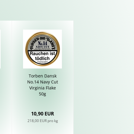
Tor­ben Dansk
No.14 Navy Cut
Vir­gi­nia Flake
50g
10,90 EUR
218,00 EUR pro kg