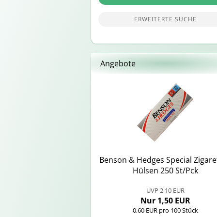
ERWEITERTE SUCHE
Angebote
Ben­son & Hedges Spe­cial Zi­ga­re
Hül­sen 250 St/Pck
UVP 2,10 EUR
Nur 1,50 EUR
0,60 EUR pro 100 Stück