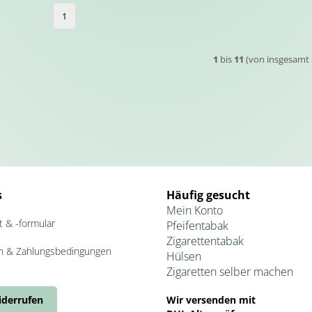
1
1
bis
11
(von insgesamt
s
Häufig gesucht
Mein Konto
t & -formular
Pfeifentabak
Zigarettentabak
n & Zahlungsbedingungen
Hülsen
Zigaretten selber machen
iderrufen
Wir versenden mit