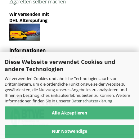
Zigaretten selber machen
Wir versenden mit
DHL Alterspüfung
Informationen
Sitemap
Diese Webseite verwendet Cookies und
Jugendschutz
andere Technologien
Bild und Markenrechte
Tabak Pedia
Wir verwenden Cookies und ähnliche Technologien, auch von
Weiterleitung von HU-Tobacco
Drittanbietern, um die ordentliche Funktionsweise der Website zu
gewährleisten, die Nutzung unseres Angebotes zu analysieren und
Ihnen ein bestmögliches Einkaufserlebnis bieten zu können. Weitere
Mitglied im
Informationen finden Sie in unserer
Datenschutzerklärung
.
Handelsverband Bayern
Alle Akzeptieren
Nur Notwendige