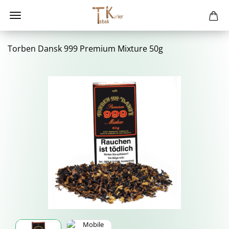
Tor­ben Dansk 999 Pre­mi­um Mix­tu­re 50g