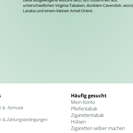
Diese ausgewogene Mixture setzt sich zusammen aus
unterschiedlichen Virginia-Tabaken, dunklem Cavendish, wür
Latakia und einem kleinen Anteil Orient.
s
Häufig gesucht
Mein Konto
t & -formular
Pfeifentabak
Zigarettentabak
n & Zahlungsbedingungen
Hülsen
Zigaretten selber machen