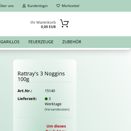
ber uns
Kundenlogin
Merkzettel
Ihr Warenkorb
0,00 EUR
IGARILLOS
FEUERZEUGE
ZUBEHÖR
Rat­tray's 3 Nog­gins
100g
Art.Nr.:
15140
Lieferzeit:
3
Werktage
(Versandkosten)
Um dieses