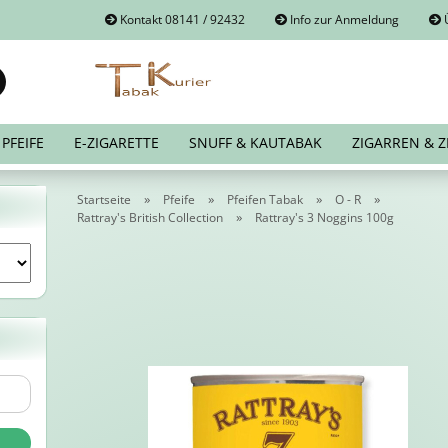
Kontakt 08141 / 92432
Info zur Anmeldung
Ü
Suche...
E-Mail
PFEIFE
E-ZIGARETTE
SNUFF & KAUTABAK
ZIGARREN & Z
Passwort
»
»
»
»
Startseite
Pfeife
Pfeifen Tabak
O - R
»
Rattray's British Collection
Rattray's 3 Noggins 100g
Konto erstellen
Passwort vergessen?