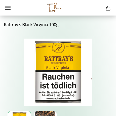
Rat­tray`s Black Vir­gi­nia 100g