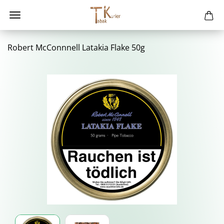
Ro­bert Mc­Conn­nell La­ta­kia Flake 50g