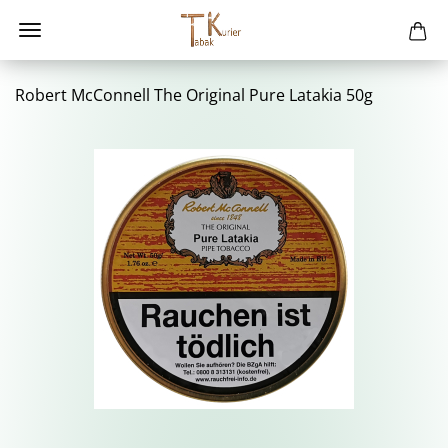
Ro­bert Mc­Con­nell The Ori­gi­nal Pure La­ta­kia 50g